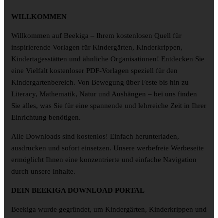
WILLKOMMEN
Willkommen auf Beekiga – Ihrem kostenlosen Quell für
inspirierende Vorlagen für Kindergärten, Kinderkrippen,
Kindertagesstätten und ähnliche Organisationen! Entdecken Sie
eine Vielfalt kostenloser PDF-Vorlagen speziell für den
Kindergartenbereich. Von Bewegung über Feste bis hin zu
Literacy, Mathematik, Natur und Aushängen – bei uns finden
Sie alles, was Sie für eine spannende und lehrreiche Zeit in Ihrer
Einrichtung benötigen.
Alle Downloads sind kostenlos! Einfach herunterladen,
ausdrucken und sofort einsetzen. Unsere werbefreie Werbeseite
ermöglicht Ihnen eine konzentrierte und einfache Navigation
durch unsere Inhalte.
DEIN BEEKIGA DOWNLOAD PORTAL
Beekiga wurde gegründet, um Kindergärten, Kinderkrippen und