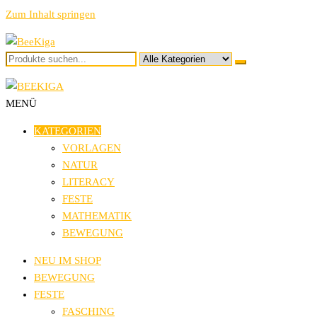
Zum Inhalt springen
BeeKiga
Ideen und Vorlagen für den Kindergarten
MENÜ
BeeKiga
Ideen und Vorlagen für den Kindergarten
KATEGORIEN
VORLAGEN
NATUR
LITERACY
FESTE
MATHEMATIK
BEWEGUNG
NEU IM SHOP
BEWEGUNG
FESTE
FASCHING