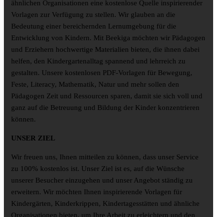
ähnlichen Organisationen eine kostenlose Quelle inspirierender
Vorlagen zur Verfügung zu stellen. Wir glauben an die
Bedeutung einer bereichernden Lernumgebung für die
Entwicklung von Kindern. Mit Beekiga möchten wir Pädagogen
und Erziehern hochwertige Materialien bieten, die ihnen dabei
helfen, den Kindergartenalltag spannend und lehrreich zu
gestalten. Unsere kostenlosen PDF-Vorlagen für Bewegung,
Feste, Literacy, Mathematik, Natur und mehr sollen den
Pädagogen Zeit und Ressourcen sparen, damit sie sich voll und
ganz auf die Betreuung und Bildung der Kinder konzentrieren
können.
UNSER ZIEL
Wir freuen uns, Ihnen mitteilen zu können, dass unser Service
zu 100% kostenlos ist. Unser Ziel ist es, auf die Wünsche
unserer Besucher einzugehen und unser Angebot ständig zu
erweitern. Wir möchten Ihnen inspirierende Vorlagen für
Kindergärten, Kinderkrippen, Kindertagesstätten und ähnliche
Organisationen bieten, um Ihre Arbeit zu erleichtern und den