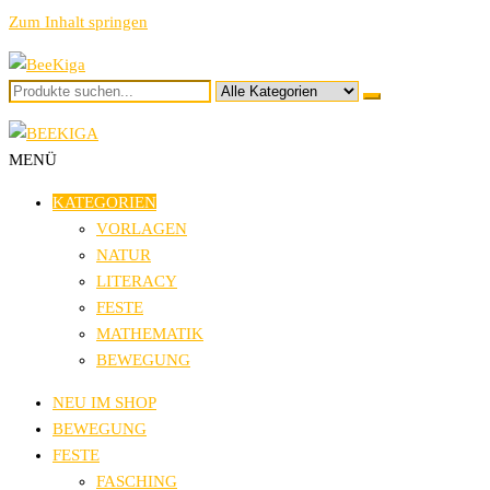
Zum Inhalt springen
BeeKiga
Ideen und Vorlagen für den Kindergarten
MENÜ
BeeKiga
Ideen und Vorlagen für den Kindergarten
KATEGORIEN
VORLAGEN
NATUR
LITERACY
FESTE
MATHEMATIK
BEWEGUNG
NEU IM SHOP
BEWEGUNG
FESTE
FASCHING