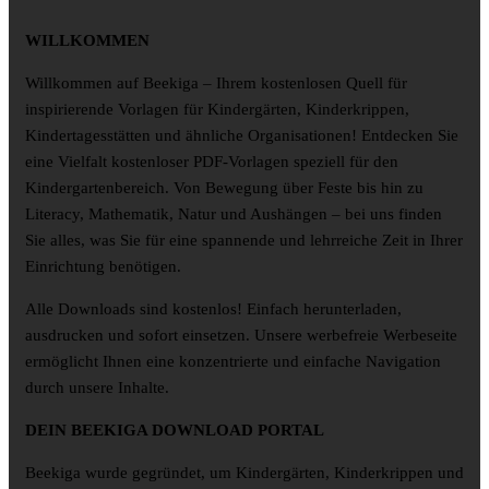
WILLKOMMEN
Willkommen auf Beekiga – Ihrem kostenlosen Quell für
inspirierende Vorlagen für Kindergärten, Kinderkrippen,
Kindertagesstätten und ähnliche Organisationen! Entdecken Sie
eine Vielfalt kostenloser PDF-Vorlagen speziell für den
Kindergartenbereich. Von Bewegung über Feste bis hin zu
Literacy, Mathematik, Natur und Aushängen – bei uns finden
Sie alles, was Sie für eine spannende und lehrreiche Zeit in Ihrer
Einrichtung benötigen.
Alle Downloads sind kostenlos! Einfach herunterladen,
ausdrucken und sofort einsetzen. Unsere werbefreie Werbeseite
ermöglicht Ihnen eine konzentrierte und einfache Navigation
durch unsere Inhalte.
DEIN BEEKIGA DOWNLOAD PORTAL
Beekiga wurde gegründet, um Kindergärten, Kinderkrippen und