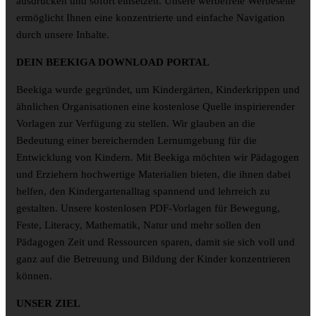
ausdrucken und sofort einsetzen. Unsere werbefreie Werbeseite
ermöglicht Ihnen eine konzentrierte und einfache Navigation
durch unsere Inhalte.
DEIN BEEKIGA DOWNLOAD PORTAL
Beekiga wurde gegründet, um Kindergärten, Kinderkrippen und
ähnlichen Organisationen eine kostenlose Quelle inspirierender
Vorlagen zur Verfügung zu stellen. Wir glauben an die
Bedeutung einer bereichernden Lernumgebung für die
Entwicklung von Kindern. Mit Beekiga möchten wir Pädagogen
und Erziehern hochwertige Materialien bieten, die ihnen dabei
helfen, den Kindergartenalltag spannend und lehrreich zu
gestalten. Unsere kostenlosen PDF-Vorlagen für Bewegung,
Feste, Literacy, Mathematik, Natur und mehr sollen den
Pädagogen Zeit und Ressourcen sparen, damit sie sich voll und
ganz auf die Betreuung und Bildung der Kinder konzentrieren
können.
UNSER ZIEL