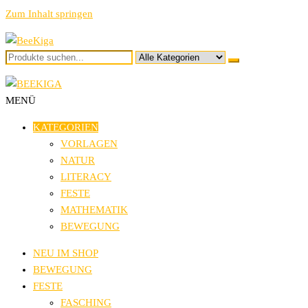
Zum Inhalt springen
BeeKiga
Ideen und Vorlagen für den Kindergarten
MENÜ
BeeKiga
Ideen und Vorlagen für den Kindergarten
KATEGORIEN
VORLAGEN
NATUR
LITERACY
FESTE
MATHEMATIK
BEWEGUNG
NEU IM SHOP
BEWEGUNG
FESTE
FASCHING