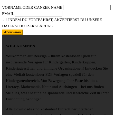
VORNAME ODER GANZER NAME
EMAIL
INDEM DU FORTFÄHRST, AKZEPTIERST DU UNSERE
DATENSCHUTZERKLÄRUNG.
WILLKOMMEN
Willkommen auf Beekiga – Ihrem kostenlosen Quell für
inspirierende Vorlagen für Kindergärten, Kinderkrippen,
Kindertagesstätten und ähnliche Organisationen! Entdecken Sie
eine Vielfalt kostenloser PDF-Vorlagen speziell für den
Kindergartenbereich. Von Bewegung über Feste bis hin zu
Literacy, Mathematik, Natur und Aushängen – bei uns finden
Sie alles, was Sie für eine spannende und lehrreiche Zeit in Ihrer
Einrichtung benötigen.
Alle Downloads sind kostenlos! Einfach herunterladen,