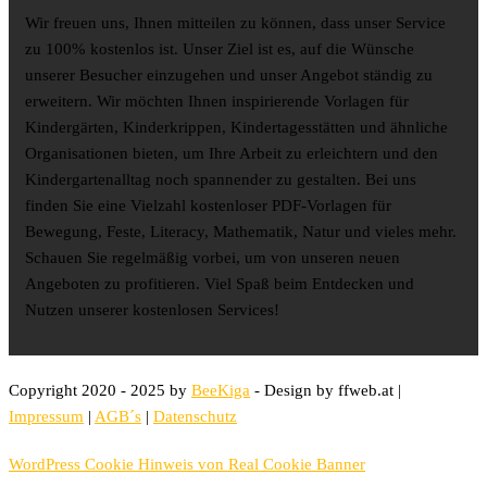
Wir freuen uns, Ihnen mitteilen zu können, dass unser Service
zu 100% kostenlos ist. Unser Ziel ist es, auf die Wünsche
unserer Besucher einzugehen und unser Angebot ständig zu
erweitern. Wir möchten Ihnen inspirierende Vorlagen für
Kindergärten, Kinderkrippen, Kindertagesstätten und ähnliche
Organisationen bieten, um Ihre Arbeit zu erleichtern und den
Kindergartenalltag noch spannender zu gestalten. Bei uns
finden Sie eine Vielzahl kostenloser PDF-Vorlagen für
Bewegung, Feste, Literacy, Mathematik, Natur und vieles mehr.
Schauen Sie regelmäßig vorbei, um von unseren neuen
Angeboten zu profitieren. Viel Spaß beim Entdecken und
Nutzen unserer kostenlosen Services!
Copyright 2020 - 2025 by
BeeKiga
- Design by ffweb.at |
Impressum
|
AGB´s
|
Datenschutz
WordPress Cookie Hinweis von Real Cookie Banner