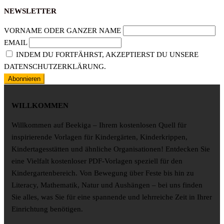
NEWSLETTER
VORNAME ODER GANZER NAME
EMAIL
INDEM DU FORTFÄHRST, AKZEPTIERST DU UNSERE
DATENSCHUTZERKLÄRUNG.
WILLKOMMEN
Willkommen auf Beekiga – Ihrem kostenlosen Quell für
inspirierende Vorlagen für Kindergärten, Kinderkrippen,
Kindertagesstätten und ähnliche Organisationen! Entdecken Sie
eine Vielfalt kostenloser PDF-Vorlagen speziell für den
Kindergartenbereich. Von Bewegung über Feste bis hin zu
Literacy, Mathematik, Natur und Aushängen – bei uns finden
Sie alles, was Sie für eine spannende und lehrreiche Zeit in Ihrer
Einrichtung benötigen.