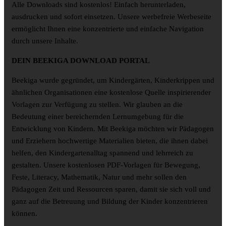
Alle Downloads sind kostenlos! Einfach herunterladen,
ausdrucken und sofort einsetzen. Unsere werbefreie Werbeseite
ermöglicht Ihnen eine konzentrierte und einfache Navigation
durch unsere Inhalte.
DEIN BEEKIGA DOWNLOAD PORTAL
Beekiga wurde gegründet, um Kindergärten, Kinderkrippen und
ähnlichen Organisationen eine kostenlose Quelle inspirierender
Vorlagen zur Verfügung zu stellen. Wir glauben an die
Bedeutung einer bereichernden Lernumgebung für die
Entwicklung von Kindern. Mit Beekiga möchten wir Pädagogen
und Erziehern hochwertige Materialien bieten, die ihnen dabei
helfen, den Kindergartenalltag spannend und lehrreich zu
gestalten. Unsere kostenlosen PDF-Vorlagen für Bewegung,
Feste, Literacy, Mathematik, Natur und mehr sollen den
Pädagogen Zeit und Ressourcen sparen, damit sie sich voll und
ganz auf die Betreuung und Bildung der Kinder konzentrieren
können.