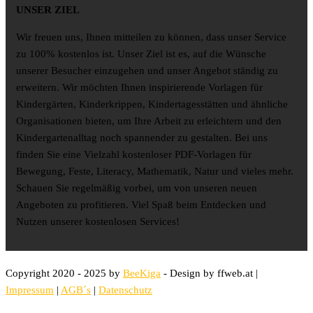
UNSER ZIEL
Wir freuen uns, Ihnen mitteilen zu können, dass unser Service
zu 100% kostenlos ist. Unser Ziel ist es, auf die Wünsche
unserer Besucher einzugehen und unser Angebot ständig zu
erweitern. Wir möchten Ihnen inspirierende Vorlagen für
Kindergärten, Kinderkrippen, Kindertagesstätten und ähnliche
Organisationen bieten, um Ihre Arbeit zu erleichtern und den
Kindergartenalltag noch spannender zu gestalten. Bei uns
finden Sie eine Vielzahl kostenloser PDF-Vorlagen für
Bewegung, Feste, Literacy, Mathematik, Natur und vieles mehr.
Schauen Sie regelmäßig vorbei, um von unseren neuen
Angeboten zu profitieren. Viel Spaß beim Entdecken und
Nutzen unserer kostenlosen Services!
Copyright 2020 - 2025 by
BeeKiga
- Design by ffweb.at |
Impressum
|
AGB´s
|
Datenschutz