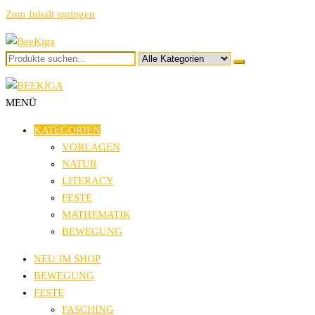
Zum Inhalt springen
BeeKiga
Ideen und Vorlagen für den Kindergarten
MENÜ
BeeKiga
Ideen und Vorlagen für den Kindergarten
KATEGORIEN
VORLAGEN
NATUR
LITERACY
FESTE
MATHEMATIK
BEWEGUNG
NEU IM SHOP
BEWEGUNG
FESTE
FASCHING